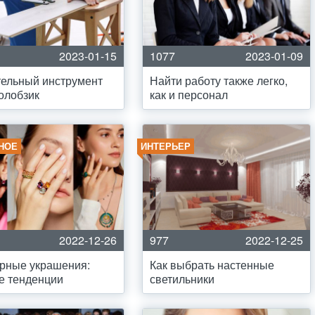
2023-01-15
1077
2023-01-09
ельный инструмент
Найти работу также легко,
олобзик
как и персонал
НОЕ
ИНТЕРЬЕР
2022-12-26
977
2022-12-25
рные украшения:
Как выбрать настенные
е тенденции
светильники