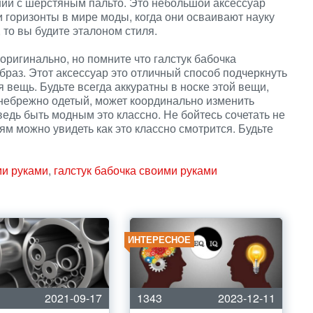
ании с шерстяным пальто. Это небольшой аксессуар
горизонты в мире моды, когда они осваивают науку
 то вы будите эталоном стиля.
оригинально, но помните что галстук бабочка
браз. Этот аксессуар это отличный способ подчеркнуть
я вещь. Будьте всегда аккуратны в носке этой вещи,
 небрежно одетый, может координально изменить
ведь быть модным это классно. Не бойтесь сочетать не
ям можно увидеть как это классно смотрится. Будьте
ми руками
,
галстук бабочка своими руками
ИНТЕРЕСНОЕ
2021-09-17
1343
2023-12-11