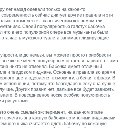
у лет назад одевали только на какое-то
 современность сейчас диктует другие правила и эти
олько в комплекте с классическим костюмом тли
очетаниях. Своей популярностью галстук бабочка
л что в его популярной опере все музыканты были
ор эта часть мужского туалета занимает лидирующие
упростили до нельзя, вы можете просто приобрести
о все же не менее популярным остается вариант с само
тона никто не отменял. Бабочка имеет отличный
иле и твидовом пиджаке. Основные правила во время
черного цвета одевается к смокингу, а белая к фраку. В
м исполнении, потому что благодаря шелку она лучше
лучше. Других правил нет, дальше все будет зависеть
деваете. В повседневное носке особую популярность
ми рисунками.
это очень смелый эксперимент, на данном этапе
т сочетать эпатажную бабочку со многими пиджаками,
емного шика считается одеть бабочку по кожаную