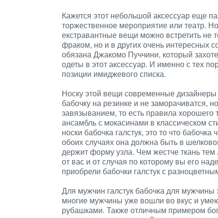
Кажется этот небольшой аксессуар еще пар
торжественное мероприятие или театр. Но
екстравантные вещи можно встретить не т
фраком, но и в других очень интересных с
обязана Джакомо Пуччини, который захоте
одеты в этот аксессуар. И именно с тех п
позиции имиджевого списка.
Носку этой вещи современные дизайнеры 
бабочку на резинке и не заморачиватся, н
завязыванием, то есть правила хорошего 
ансамбль с мокасинами в классическом ст
носки бабочка галстук, это то что бабочка 
обоих случаях она должна быть в шелково
держит форму узла. Чем жестче ткань тем 
от вас и от случая по которому вы его на
приобрели бабочки галстук с разноцветны
Для мужчин галстук бабочка для мужчины 
многие мужчины уже вошли во вкус и умею
рубашками. Также отличным примером бог