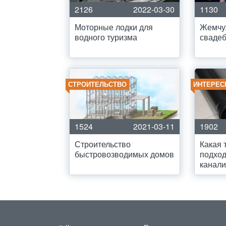
2126
2022-03-30
1130
Моторные лодки для
Жемчу
водного туризма
свадеб
СТРОИТЕЛЬСТВО
ИНТЕРЕС
1524
2021-03-11
1902
Строительство
Какая 
быстровозводимых домов
подход
канали