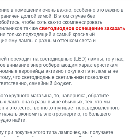
ение в помещении очень важно, особенно это важно в
граничен долгой зимой. В этом случае без
бойтись, чтобы хоть как-то скомпенсировать
етильников так же
светодиодное освещение заказать
 не только подходящий и самый красивый
щие ему лампы с разным оттенком света и
ей переходит на светодиодные (LED) лампы, то у нас,
обое внимание энергосберегающим характеристикам
ономные европейцы активно покупают эти лампы не
отому, что светодиодные светильники позволяют
ответственно, семейный бюджет.
ого крупного магазина, то, наверняка, обратите
ых ламп- она в разы выше обычных, тех, что мы
н и это ,естественно ,отпугивает неосведомленного
е начать экономить электроэнергию, то большего
удно найти.
у при покупке этого типа лампочек, вы получаете