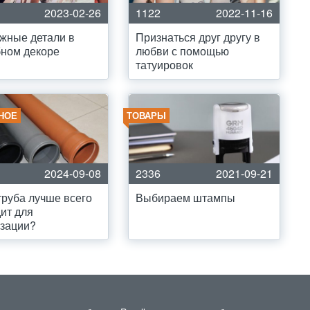
2023-02-26
1122
2022-11-16
жные детали в
Признаться друг другу в
ном декоре
любви с помощью
татуировок
НОЕ
ТОВАРЫ
2024-09-08
2336
2021-09-21
труба лучше всего
Выбираем штампы
ит для
зации?