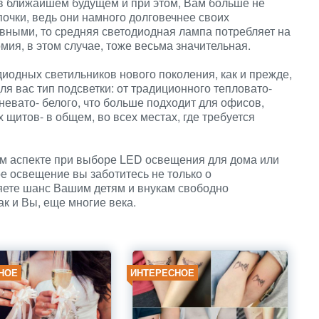
в ближайшем будущем и при этом, Вам больше не
очки, ведь они намного долговечнее своих
вными, то средняя светодиодная лампа потребляет на
ия, в этом случае, тоже весьма значительная.
одных светильников нового поколения, как и прежде,
я вас тип подсветки: от традиционного тепловато-
невато- белого, что больше подходит для офисов,
щитов- в общем, во всех местах, где требуется
м аспекте при выборе LED освещения для дома или
е освещение вы заботитесь не только о
яете шанс Вашим детям и внукам свободно
ак и Вы, еще многие века.
НОЕ
ИНТЕРЕСНОЕ