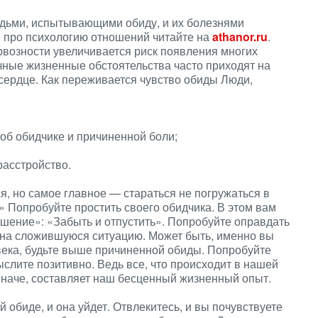
юдьми, испытывающими обиду, и их болезнями
е про психологию отношений читайте на
athanor.ru
.
ервозности увеличивается риск появления многих
ичные жизненные обстоятельства часто приходят на
 сердце. Как переживается чувство обиды Люди,
об обидчике и причиненной боли;
расстройство.
я, но самое главное — стараться не погружаться в
» Попробуйте простить своего обидчика. В этом вам
шение»: «Забыть и отпустить». Попробуйте оправдать
 на сложившуюся ситуацию. Может быть, именно вы
века, будьте выше причиненной обиды. Попробуйте
слите позитивно. Ведь все, что происходит в нашей
 иначе, составляет наш бесценный жизненный опыт.
обиде, и она уйдет. Отвлекитесь, и вы почувствуете