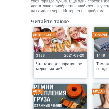
себя гораздо лучше. Еще один способ изба
достаточно приобрести авиабилеты и улете
на самолет через Интернет не проблема.
Читайте также:
ИНТЕРЕСНОЕ
ТОВАРЫ
3188
2021-09-20
1449
Что такое корпоративное
Тамож
мероприятие?
сегодн
АВТО
МОДА