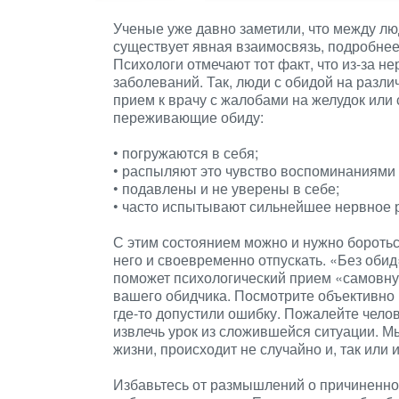
Ученые уже давно заметили, что между л
существует явная взаимосвязь, подробне
Психологи отмечают тот факт, что из-за н
заболеваний. Так, люди с обидой на разл
прием к врачу с жалобами на желудок или
переживающие обиду:
• погружаются в себя;
• распыляют это чувство воспоминаниями 
• подавлены и не уверены в себе;
• часто испытывают сильнейшее нервное 
С этим состоянием можно и нужно боротьс
него и своевременно отпускать. «Без обид
поможет психологический прием «самовну
вашего обидчика. Посмотрите объективно
где-то допустили ошибку. Пожалейте чело
извлечь урок из сложившейся ситуации. Мы
жизни, происходит не случайно и, так или
Избавьтесь от размышлений о причиненной 